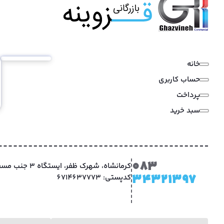
خانه
حساب کاربری
پرداخت
سبد خرید
083
کرمانشاه، شهرک ظفر
34321397
کدپستی: 6714637773