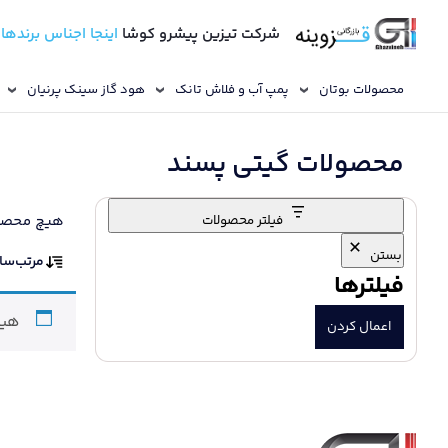
شرکت تیزین پیشرو کوشا
اینجا اجناس برندها
محصولات بوتان
پمپ آب و فلاش تانک
هود گاز سینک پرنیان
محصولات گیتی پسند
هیچ محصو
فیلتر محصولات
بستن
مرتب‌سا
فیلترها
هیچ
اعمال کردن