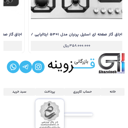
اجاق گاز صفحه ای استیل پرنیان مدل 5301 ایتالیایی /
دارای 24 ماه گارانتی و نصب رایگان
ماه گارانتی و 
358.000.000
ریال
خانه
حساب کاربری
پرداخت
سبد خرید