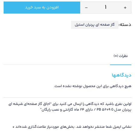
-
+
افزودن به سبد خرید
اجاق
گاز
دسته:
گاز صفحه ای پرنیان استیل
صفحه‌ای
شیشه
ای
پرنیان
مدل
نظرات (0)
PB
5209
دیدگاهها
G
/
هیچ دیدگاهی برای این محصول نوشته نشده است.
دارای
24
اولین نفری باشید که دیدگاهی را ارسال می کنید برای “اجاق گاز صفحه‌ای شیشه ای
ماه
پرنیان مدل PB 5209 G / دارای 24 ماه گارانتی و نصب رایگان”
گارانتی
و
نشانی ایمیل شما منتشر نخواهد شد.
بخش‌های موردنیاز علامت‌گذاری شده‌اند
*
نصب