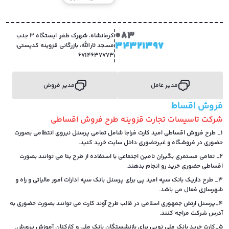
083
کرمانشاه، شهرک ظفر، ایستگاه 3 جنب
34321397
مسجد ثارالله، بازرگانی قزوینه کدپستی:
6714637773
مدیر عامل
مدیر فروش
فروش اقساط
شرکت تاسیسات تجارت قزوینه طرح فروش اقساطی
1_ طرح فروش اقساطی امید کارت فراجا شامل تمامی پرسنل نیروی انتظامی بصورت
حضوری در فروشگاه و غیرحضوری داخل سایت خرید کنید.
2_ تمامی مستمری بگیران تامین اجتماعی با استفاده از طرح بتا می توانند بصورت
اقساطی حضوری خرید رو انجام بدهند.
3_ طرح داریک بانک سپه امید پی برای پرسنل بانک سپه ادارات امور مالیاتی و راه و
شهرسازی فعال می باشد.
4_پرسنل ارتش جمهوری اسلامی در قالب طرح آوند کارت می توانند بصورت حضوری به
آدرس شرکت مراجه کنند.
5_کارت خرید بانک ملی نوپی برای بازنشستگان بانک ملی و کارکنان آموزش پرورش.