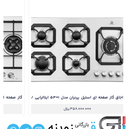
اجاق گاز صفحه ای استیل پرنیان مدل 5301 ایتالیایی /
دارای 24 ماه گارانتی و نصب رایگان
گارانتی و نصب
358.000.000
ریال