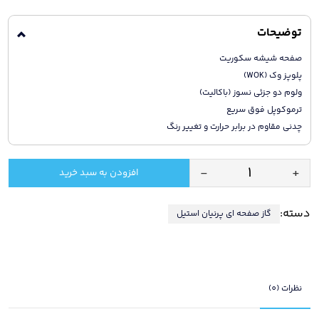
توضیحات
صفحه شیشه سکوریت
پلوپز وک (WOK)
ولوم دو جزئی نسوز (باکالیت)
ترموکوپل فوق سریع
چدنی مقاوم در برابر حرارت و تغییر رنگ
-
+
افزودن به سبد خرید
اجاق
گاز
دسته:
گاز صفحه ای پرنیان استیل
صفحه
ای
شیشه
ای
پرنیان
نظرات (0)
مدل