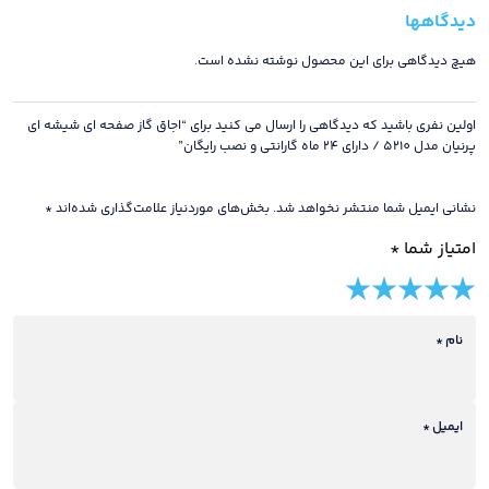
5210
دیدگاهها
/
دارای
هیچ دیدگاهی برای این محصول نوشته نشده است.
24
ماه
اولین نفری باشید که دیدگاهی را ارسال می کنید برای “اجاق گاز صفحه ای شیشه ای
گارانتی
پرنیان مدل 5210 / دارای 24 ماه گارانتی و نصب رایگان”
و
نصب
نشانی ایمیل شما منتشر نخواهد شد.
بخش‌های موردنیاز علامت‌گذاری شده‌اند
*
رایگان
امتیاز شما
*
عدد
5 of
4 of
3 of
2 of
1 of
5
5
5
5
5
stars
نام
*
stars
stars
stars
stars
ایمیل
*