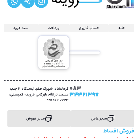
خانه
حساب کاربری
پرداخت
سبد خرید
083
کرمانشاه، شهرک ظفر، ایستگاه 3 جنب
34321397
مسجد ثارالله، بازرگانی قزوینه کدپستی:
6714637773
مدیر عامل
مدیر فروش
فروش اقساط