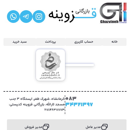
خانه
حساب کاربری
پرداخت
سبد خرید
083
کرمانشاه، شهرک ظفر، ایستگاه 3 جنب
34321397
مسجد ثارالله، بازرگانی قزوینه کدپستی:
6714637773
مدیر عامل
مدیر فروش