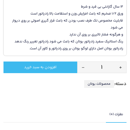
12 سال گارانتی بی قید و شرط
ورق 1/2 ضخیم که باعث افزایش وزن و استقامت بالا رادیاتور است
قابلیت مخصوص تک طرف نصب بودن که باعث قرار گیری اصولی بر روی دیوار
می شود
و هرگونه فشار تاثیری بر روی آن ندارد
رنگ استاتیک سفید رادیاتور بوتان که باعث می شود رادیاتور تغییر رنگ ندهد
رادیاتور بوتان اصل دارای لوگو بوتان بر روی رادیاتور و کاور آن است.
-
+
افزودن به سبد خرید
رادیاتور
پنلی
دسته:
محصولات بوتان
بوتان
مدل
140
سانتی
متری
نظرات (0)
پرتوان
با