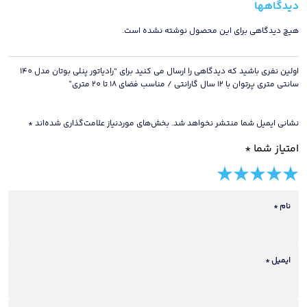
دیدگاهها
12
سال
هیچ دیدگاهی برای این محصول نوشته نشده است.
گارانتی
/
اولین نفری باشید که دیدگاهی را ارسال می کنید برای “رادیاتور پنلی بوتان مدل 140
مناسب
سانتی متری پرتوان با 12 سال گارانتی / مناسب فضای 18 تا 20 متری”
فضای
18
نشانی ایمیل شما منتشر نخواهد شد.
بخش‌های موردنیاز علامت‌گذاری شده‌اند
*
تا
امتیاز شما
*
20
متری
5 of
4 of
3 of
2 of
1 of
عدد
5
5
5
5
5
stars
نام
*
stars
stars
stars
stars
ایمیل
*