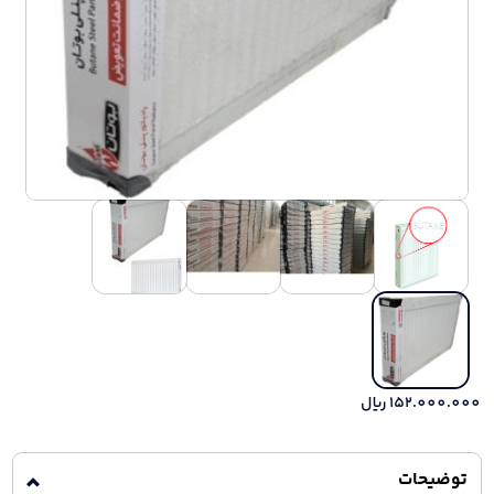
152.000.000
ریال
توضیحات