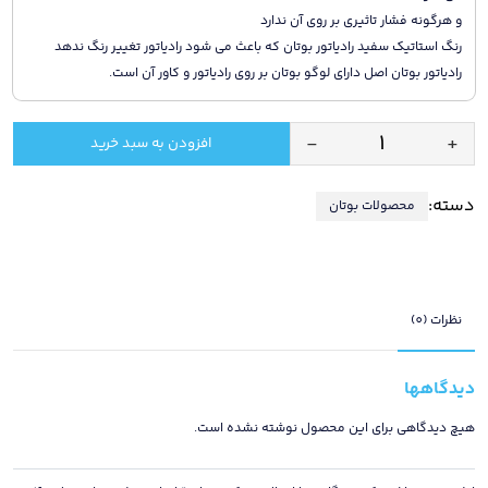
و هرگونه فشار تاثیری بر روی آن ندارد
رنگ استاتیک سفید رادیاتور بوتان که باعث می شود رادیاتور تغییر رنگ ندهد
رادیاتور بوتان اصل دارای لوگو بوتان بر روی رادیاتور و کاور آن است.
-
+
افزودن به سبد خرید
رادیاتور
پنلی
دسته:
محصولات بوتان
بوتان
مدل
160
سانتی
متری
نظرات (0)
پرتوان
با
دیدگاهها
12
سال
هیچ دیدگاهی برای این محصول نوشته نشده است.
گارانتی
/