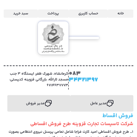
خانه
حساب کاربری
پرداخت
سبد خرید
083
کرمانشاه، شهرک ظفر، ایستگاه 3 جنب
34321397
مسجد ثارالله، بازرگانی قزوینه کدپستی:
6714637773
مدیر عامل
مدیر فروش
فروش اقساط
شرکت تاسیسات تجارت قزوینه طرح فروش اقساطی
1_ طرح فروش اقساطی امید کارت فراجا شامل تمامی پرسنل نیروی انتظامی بصورت