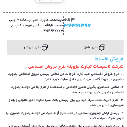
083
کرمانشاه، شهرک ظفر، ایستگاه 3 جنب
34321397
مسجد ثارالله، بازرگانی قزوینه کدپستی:
6714637773
مدیر عامل
مدیر فروش
فروش اقساط
شرکت تاسیسات تجارت قزوینه طرح فروش اقساطی
1_ طرح فروش اقساطی امید کارت فراجا شامل تمامی پرسنل نیروی انتظامی بصورت
حضوری در فروشگاه و غیرحضوری داخل سایت خرید کنید.
2_ تمامی مستمری بگیران تامین اجتماعی با استفاده از طرح بتا می توانند بصورت
اقساطی حضوری خرید رو انجام بدهند.
3_ طرح داریک بانک سپه امید پی برای پرسنل بانک سپه ادارات امور مالیاتی و راه و
شهرسازی فعال می باشد.
4_پرسنل ارتش جمهوری اسلامی در قالب طرح آوند کارت می توانند بصورت حضوری به
آدرس شرکت مراجه کنند.
5_کارت خرید بانک ملی نوپی برای بازنشستگان بانک ملی و کارکنان آموزش پرورش.