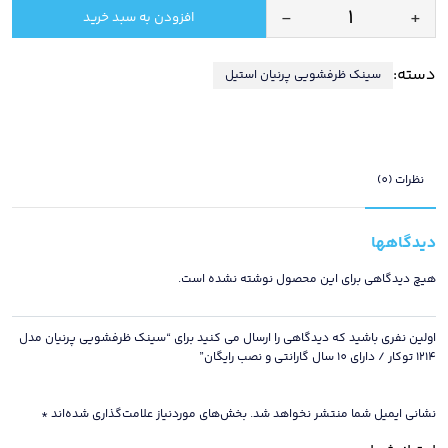
-
+
افزودن به سبد خرید
سینک
ظرفشویی
دسته:
سینک ظرفشویی پرنیان استیل
پرنیان
مدل
1214
توکار
/
نظرات (0)
دارای
10
دیدگاهها
سال
گارانتی
هیچ دیدگاهی برای این محصول نوشته نشده است.
و
نصب
اولین نفری باشید که دیدگاهی را ارسال می کنید برای “سینک ظرفشویی پرنیان مدل
رایگان
1214 توکار / دارای 10 سال گارانتی و نصب رایگان”
عدد
نشانی ایمیل شما منتشر نخواهد شد.
بخش‌های موردنیاز علامت‌گذاری شده‌اند
*