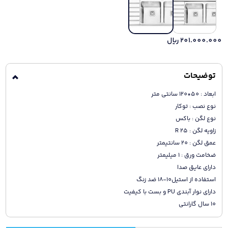
201.000.000
ریال
توضیحات
ابعاد : 50*120 سانتی متر
نوع نصب : توکار
نوع لگن : باکس
زاویه لگن : R 25
عمق لگن : 20 سانتیمتر
ضخامت ورق : 1 میلیمتر
داراى عایق صدا
استفاده از استیل10-18 ضد زنگ
داراى نوار آبندى PU و بست با کیفیت
10 سال گارانتی