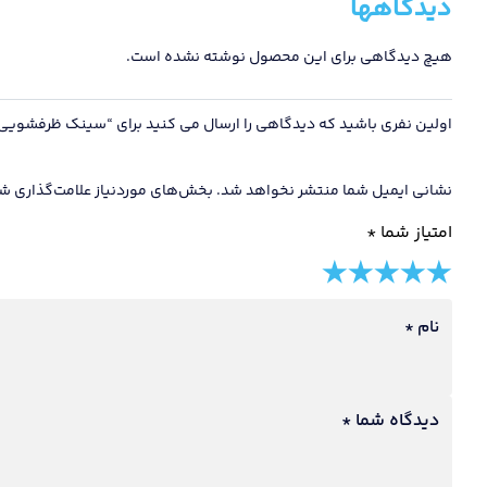
دیدگاهها
هیچ دیدگاهی برای این محصول نوشته نشده است.
اولین نفری باشید که دیدگاهی را ارسال می کنید برای “سینک ظرفشویی پرنیان مدل 2109 روکار / دارای 10 سال گار
نشانی ایمیل شما منتشر نخواهد شد.
بخش‌های موردنیاز علامت‌گذاری شد
امتیاز شما
*
5 of
4 of
3 of
2 of
1 of
5
5
5
5
5
نام
*
stars
stars
stars
stars
stars
دیدگاه شما
*