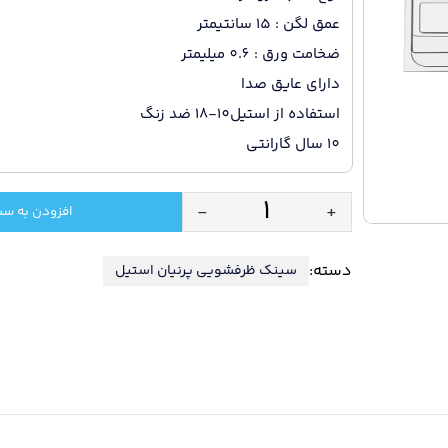
عمق لگن : 15 سانتیمتر
ضخامت ورق : 0.6 میلیمتر
داراى عایق صدا
استفاده از استیل10-18 ضد زنگ
10 سال گارانتی
-
+
افزودن به سب
سینک
ظرفشویی
دسته:
سینک ظرفشویی پرنیان استیل
پرنیان
مدل
2109
روکار
/
دارای
10