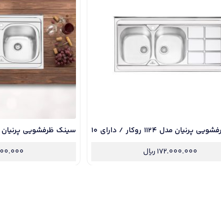
سینک ظرفشویی پرنیان مدل 1124 روکار / دارای 10
تی و نصب رایگان
سال گارانتی و نصب رایگا
172.000.000
ریال
000.000