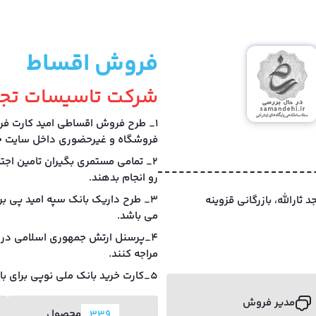
فروش اقساط
شرکت تاسیسات تجا
1_ طرح فروش اقساطی امید کارت فر
فروشگاه و غیرحضوری داخل سایت خر
2_ تمامی مستمری بگیران تامین اجت
رو انجام بدهند.
3_ طرح داریک بانک سپه امید پی بر
، ایستگاه 3 جنب مسجد ثارالله، بازرگانی قزوینه
می باشد.
4_پرسنل ارتش جمهوری اسلامی در 
مراجه کنند.
5_کارت خرید بانک ملی نوپی برای بازنشستگان بانک ملی و کارکنان آموزش پرورش.
مدیر فروش
محصول
339