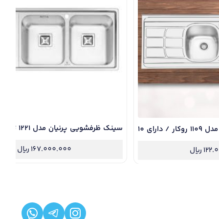
سینک ظرفشویی پرنیان مدل 1109 روکار / دارای 10
سال گارانتی و نصب رایگان
ن
167.000.000
ریال
122.
ریال