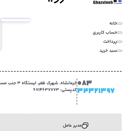
خانه
حساب کاربری
پرداخت
سبد خرید
083
کرمانشاه، شهرک ظفر
34321397
کدپستی: 6714637773
مدیر عامل