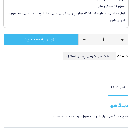
عمق 20سانتی متر
لوازم جانبی : پیش بند, تخته برش چوبی, توری فلزی, جامایع, سبد فلزی, سیفون,
لیوان شور
-
+
افزودن به سبد خرید
سینک
ظرفشویی
دسته:
سینک ظرفشویی پرنیان استیل
کورینی
پرنیان
مدل
4232
ایتالیایی
نظرات (0)
/
دارای
دیدگاهها
10
سال
هیچ دیدگاهی برای این محصول نوشته نشده است.
گارانتی
و