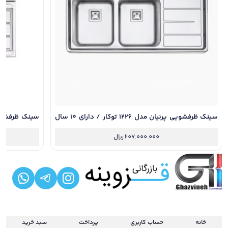
سینک ظرفشویی پرنیان مدل 1226 توکار / دارای 10 سال
گارانتی و نصب رایگان
گارانتی و نصب
207.000.000
ریال
خانه
حساب کاربری
پرداخت
سبد خرید