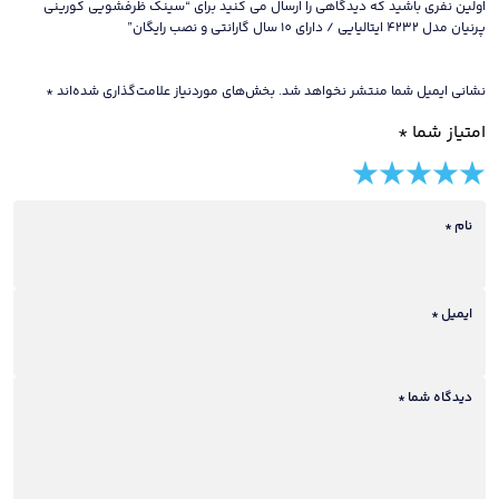
اولین نفری باشید که دیدگاهی را ارسال می کنید برای “سینک ظرفشویی کورینی
نصب
پرنیان مدل 4232 ایتالیایی / دارای 10 سال گارانتی و نصب رایگان”
رایگان
عدد
نشانی ایمیل شما منتشر نخواهد شد.
بخش‌های موردنیاز علامت‌گذاری شده‌اند
*
امتیاز شما
*
5 of
4 of
3 of
2 of
1 of
5
5
5
5
5
stars
نام
*
stars
stars
stars
stars
ایمیل
*
دیدگاه شما
*