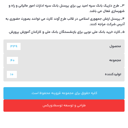
3_ طرح داریک بانک سپه امید پی برای پرسنل بانک سپه ادارات امور مالیاتی و راه و
شهرسازی فعال می باشد.
4_پرسنل ارتش جمهوری اسلامی در قالب طرح آوند کارت می توانند بصورت حضوری به
آدرس شرکت مراجه کنند.
5_کارت خرید بانک ملی نوپی برای بازنشستگان بانک ملی و کارکنان آموزش پرورش.
محصول
339
مجموعه
40
تولیدکننده
10
کلیه حقوق برای مجموعه قزوینه محفوظ است.
طراحی و توسعه توسط
دویکس