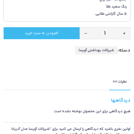
رنگ سفید طلا
5 سال گارانتی طلایی
-
+
افزودن به سبد خرید
شیرالات
آویسا
دسته:
شیرالات بهداشتی آویسا
مدل
آدریانا
سفید
طلا
ست
نظرات (0)
4
تیکه
دیدگاهها
دارای
5
هیچ دیدگاهی برای این محصول نوشته نشده است.
سال
گارانتی
اولین نفری باشید که دیدگاهی را ارسال می کنید برای “شیرالات آویسا مدل آدریانا
طلایی