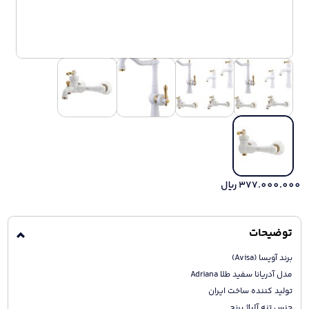
377.000.000
ریال
توضیحات
برند آویسا (Avisa)
مدل آدریانا سفید طلا Adriana
تولید کننده ساخت ایران
جنس تنه آلیاژ برنج