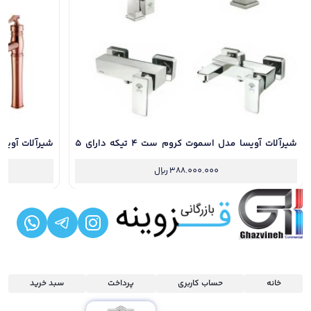
شیرآلات آویسا مدل اسموت کروم ست 4 تیکه دارای 5
سال گارانتی طلایی
سال گارانتی ط
388.000.000
ریال
خانه
حساب کاربری
پرداخت
سبد خرید