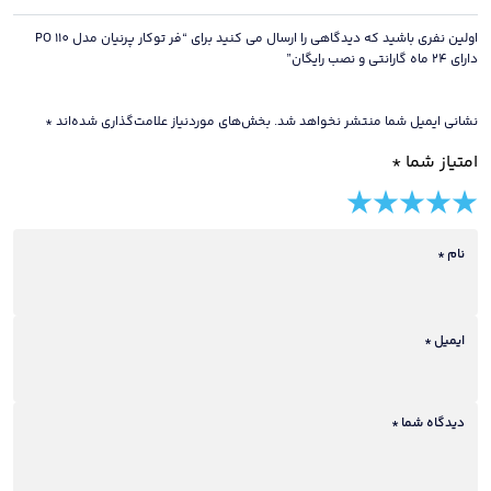
نصب
رایگان
اولین نفری باشید که دیدگاهی را ارسال می کنید برای “فر توکار پرنیان مدل PO 110
عدد
دارای 24 ماه گارانتی و نصب رایگان”
نشانی ایمیل شما منتشر نخواهد شد.
بخش‌های موردنیاز علامت‌گذاری شده‌اند
*
امتیاز شما
*
5 of
4 of
3 of
2 of
1 of
5
5
5
5
5
stars
نام
*
stars
stars
stars
stars
ایمیل
*
دیدگاه شما
*