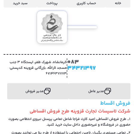
خانه
حساب کاربری
پرداخت
سبد خرید
083
کرمانشاه، شهرک ظفر، ایستگاه 3 جنب
34321397
مسجد ثارالله، بازرگانی قزوینه کدپستی:
6714637773
مدیر عامل
مدیر فروش
فروش اقساط
شرکت تاسیسات تجارت قزوینه طرح فروش اقساطی
1_ طرح فروش اقساطی امید کارت فراجا شامل تمامی پرسنل نیروی انتظامی بصورت
حضوری در فروشگاه و غیرحضوری داخل سایت خرید کنید.
2_ تمامی مستمری بگیران تامین اجتماعی با استفاده از طرح بتا می توانند بصورت