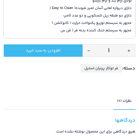
لولای آرام بند و آرام بازشو
دارای دیواره لعابی آسان تمیز شونده( Easy to Clean )
دارای دو طبقه ریل تلسکوپی و دو عدد لامپ
مجهز به سیستم توزیع یکنواخت حرارت ( کانوکشن )
مجهز به سیستم خنک کننده بدنه فر ( فن س
-
+
افزودن به سبد خرید
فر
توکار
دسته:
فر توکار پرنیان استیل
پرنیان
مدل
PO
110
دارای
نظرات (0)
24
ماه
دیدگاهها
گارانتی
و
هیچ دیدگاهی برای این محصول نوشته نشده است.