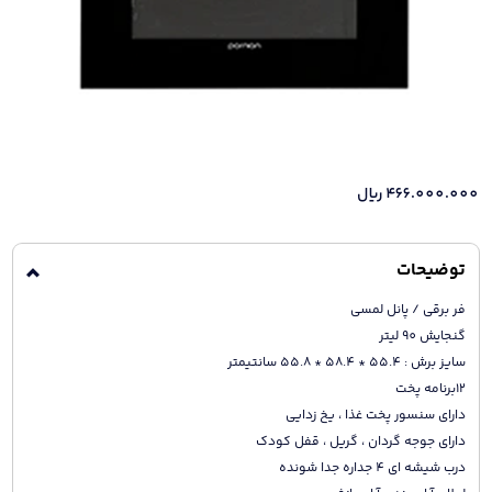
466.000.000
ریال
توضیحات
فر برقی / پانل لمسی
گنجایش 90 لیتر
سایز برش : 55.4 * 58.4 * 55.8 سانتیمتر
12برنامه پخت
دارای سنسور پخت غذا ، یخ زدایی
دارای جوجه گردان ، گریل ، قفل کودک
درب شیشه ای 4 جداره جدا شونده