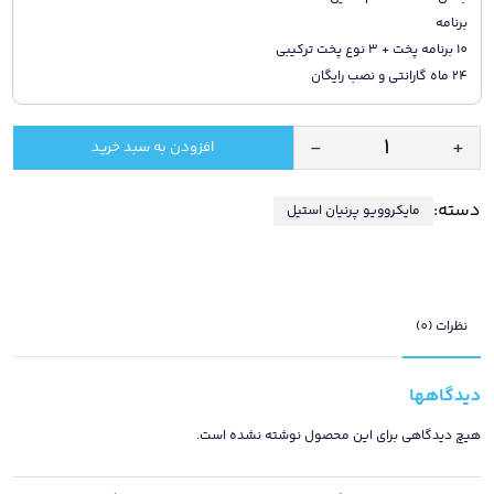
برنامه
10 برنامه پخت + 3 نوع پخت ترکیبی
24 ماه گارانتی و نصب رایگان
-
+
افزودن به سبد خرید
مایکروویو
(گریل
دسته:
مایکروویو پرنیان استیل
+
کانوکشن)
توکار
پرنیان
مدل
نظرات (0)
PM
3301
دیدگاهها
/
دارای
هیچ دیدگاهی برای این محصول نوشته نشده است.
24
ماه