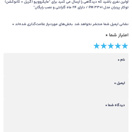
اولین نفری باشید که دیدگاهی را ارسال می کنید برای “مایکروویو (گریل + کانوکشن)
گارانتی
توکار پرنیان مدل PM 3301 / دارای 24 ماه گارانتی و نصب رایگان”
و
نصب
نشانی ایمیل شما منتشر نخواهد شد.
بخش‌های موردنیاز علامت‌گذاری شده‌اند
*
رایگان
امتیاز شما
*
عدد
5 of
4 of
3 of
2 of
1 of
5
5
5
5
5
stars
نام
*
stars
stars
stars
stars
ایمیل
*
دیدگاه شما
*