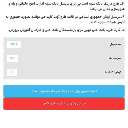
3_ طرح داریک بانک سپه امید پی برای پرسنل بانک سپه ادارات امور مالیاتی و راه و
شهرسازی فعال می باشد.
4_پرسنل ارتش جمهوری اسلامی در قالب طرح آوند کارت می توانند بصورت حضوری به
آدرس شرکت مراجه کنند.
5_کارت خرید بانک ملی نوپی برای بازنشستگان بانک ملی و کارکنان آموزش پرورش.
محصول
339
مجموعه
40
تولیدکننده
10
کلیه حقوق برای مجموعه قزوینه محفوظ است.
طراحی و توسعه توسط
دویکس