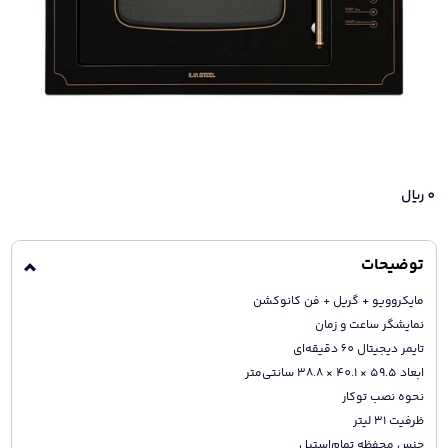
0
ریال
توضیحات
مایکروویو + گریل + فن کانوکشن
نمایشگر ساعت و زمان
تایمر دیجیتال 60 دقیقه‌ای
ابعاد 59.5 × 40.1 × 38.8 سانتی‌متر
نحوه نصب توکار
ظرفیت 31 لیتر
جنس محفظه تمام‌استیل