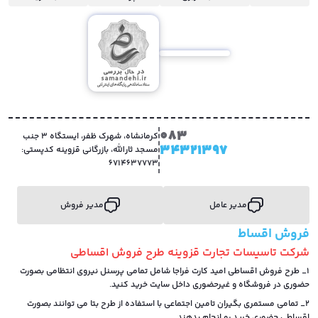
083
کرمانشاه، شهرک ظفر، ایستگاه 3 جنب
34321397
مسجد ثارالله، بازرگانی قزوینه کدپستی:
6714637773
مدیر عامل
مدیر فروش
فروش اقساط
شرکت تاسیسات تجارت قزوینه طرح فروش اقساطی
1_ طرح فروش اقساطی امید کارت فراجا شامل تمامی پرسنل نیروی انتظامی بصورت
حضوری در فروشگاه و غیرحضوری داخل سایت خرید کنید.
2_ تمامی مستمری بگیران تامین اجتماعی با استفاده از طرح بتا می توانند بصورت
اقساطی حضوری خرید رو انجام بدهند.