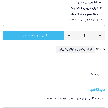
۲- ولتاژ ورودی ۲۲۰ ولت
۳- توان خروجی ۲۵۰۰ وات
۴- ولتاژ قطع بالا ۲۴۵ ولت
۵- ولتاژ قطع پایین ۱۷۵ ولت
-
+
افزودن به سبد خرید
محافظ
برق
دسته:
لوازم پکیج و رادیاتور کارینو
پکیجی
ارت
دار
کارینو
/
نظرات (0)
جلوگیری
از
دیدگاهها
سوخت
برد
هیچ دیدگاهی برای این محصول نوشته نشده است.
پکیج