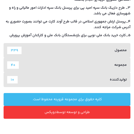
3_ طرح داریک بانک سپه امید پی برای پرسنل بانک سپه ادارات امور مالیاتی و راه و
شهرسازی فعال می باشد.
4_پرسنل ارتش جمهوری اسلامی در قالب طرح آوند کارت می توانند بصورت حضوری به
آدرس شرکت مراجه کنند.
5_کارت خرید بانک ملی نوپی برای بازنشستگان بانک ملی و کارکنان آموزش پرورش.
محصول
339
مجموعه
40
تولیدکننده
10
کلیه حقوق برای مجموعه قزوینه محفوظ است.
طراحی و توسعه توسط
دویکس