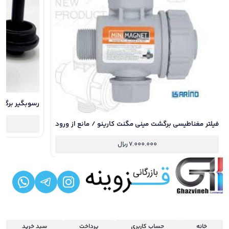
رسوبگیر برگشت
براده های آهنی
فیلتر مغناطیسی برگشت مینی مگنت کارینو / مانع از ورود
براده های آهنی رادیاتور به پکیج
7.000.000
ریال
خانه
حساب کاربری
پرداخت
سبد خرید