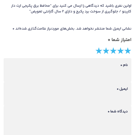
و
اولین نفری باشید که دیدگاهی را ارسال می کنید برای “محافظ برق پکیجی ارت دار
دارای
کارینو / جلوگیری از سوخت برد پکیج و دارای 2 سال گارانتی تعویض”
2
سال
نشانی ایمیل شما منتشر نخواهد شد.
بخش‌های موردنیاز علامت‌گذاری شده‌اند
*
گارانتی
امتیاز شما
*
تعویض
عدد
5 of
4 of
3 of
2 of
1 of
5
5
5
5
5
stars
نام
*
stars
stars
stars
stars
ایمیل
*
دیدگاه شما
*