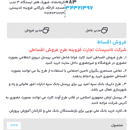
083
کرمانشاه، شهرک ظفر، ایستگاه 3 جنب
34321397
مسجد ثارالله، بازرگانی قزوینه کدپستی:
6714637773
مدیر عامل
مدیر فروش
فروش اقساط
شرکت تاسیسات تجارت قزوینه طرح فروش اقساطی
1_ طرح فروش اقساطی امید کارت فراجا شامل تمامی پرسنل نیروی انتظامی بصورت
حضوری در فروشگاه و غیرحضوری داخل سایت خرید کنید.
2_ تمامی مستمری بگیران تامین اجتماعی با استفاده از طرح بتا می توانند بصورت
اقساطی حضوری خرید رو انجام بدهند.
3_ طرح داریک بانک سپه امید پی برای پرسنل بانک سپه ادارات امور مالیاتی و راه و
شهرسازی فعال می باشد.
4_پرسنل ارتش جمهوری اسلامی در قالب طرح آوند کارت می توانند بصورت حضوری به
آدرس شرکت مراجه کنند.
5_کارت خرید بانک ملی نوپی برای بازنشستگان بانک ملی و کارکنان آموزش پرورش.
محصول
339