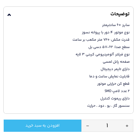
توضیحات
سایز: 60 سانتیمتر
نوع موتور: 4 دور با پروانه نسوز
قدرت مکش: 720 متر مکعب بر ساعت
سطح صدا: 62-57 دسی بل
نوع فیلتر: آلومینیومی کربنی 3 لایه
صفحه پانل لمسی
دارای تایمر دیجیتال
قابلیت نمایش ساعت و دما
قطع کن حرارتی موتور
2 عدد لامپ SMD
دارای ریموت کنترل
سنسور گاز ، بو ، دود ، حرارت
-
+
افزودن به سبد خرید
هود
آشپزخانه