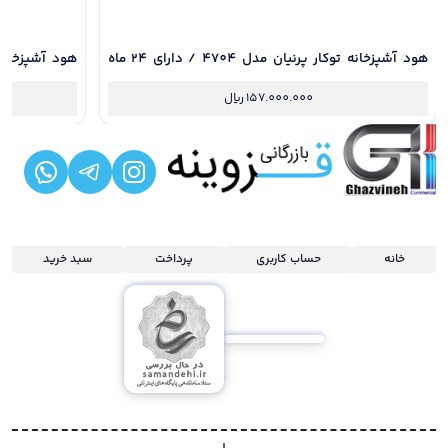
هود آشپزخانه توکار پرنیان مدل 4704 / دارای 24 ماه
گارانتی و نصب رایگان
گارانتی و نصب
157.000.000
ریال
خانه
حساب کاربری
پرداخت
سبد خرید