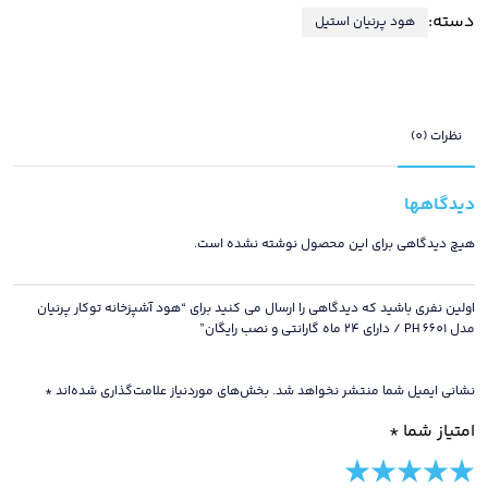
دسته:
هود پرنیان استیل
توکار
پرنیان
مدل
PH
6601
نظرات (0)
/
دارای
دیدگاهها
24
ماه
هیچ دیدگاهی برای این محصول نوشته نشده است.
گارانتی
و
اولین نفری باشید که دیدگاهی را ارسال می کنید برای “هود آشپزخانه توکار پرنیان
نصب
مدل PH 6601 / دارای 24 ماه گارانتی و نصب رایگان”
رایگان
عدد
نشانی ایمیل شما منتشر نخواهد شد.
بخش‌های موردنیاز علامت‌گذاری شده‌اند
*
امتیاز شما
*
5 of
4 of
3 of
2 of
1 of