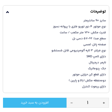
توضیحات
سایز: 90 سانتیمتر
نوع موتور: 4 دور توربو فلزی با پروانه نسوز
قدرت مکش: 720 متر مکعب / ساعت
سطح صدا: 62-57 دسی بل
صفحه پانل: لمسی
نوع فیلتر: 3 لایه آلومینیومی قابل شستشو
دارای لامپ SMD
تایمر: دیجیتال
جک: پنوماتیک
دارای قطع کن حرارتی موتور
دومحفظه مکش (بالا و پایین )
دارای ریموت کنترل
-
+
افزودن به سبد خرید
هود
آشپزخانه