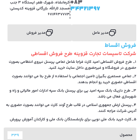
083
کرمانشاه، شهرک ظفر، ایستگاه 3 جنب
34321397
مسجد ثارالله، بازرگانی قزوینه کدپستی:
6714637773
مدیر عامل
مدیر فروش
فروش اقساط
شرکت تاسیسات تجارت قزوینه طرح فروش اقساطی
1_ طرح فروش اقساطی امید کارت فراجا شامل تمامی پرسنل نیروی انتظامی بصورت
حضوری در فروشگاه و غیرحضوری داخل سایت خرید کنید.
2_ تمامی مستمری بگیران تامین اجتماعی با استفاده از طرح بتا می توانند بصورت
اقساطی حضوری خرید رو انجام بدهند.
3_ طرح داریک بانک سپه امید پی برای پرسنل بانک سپه ادارات امور مالیاتی و راه و
شهرسازی فعال می باشد.
4_پرسنل ارتش جمهوری اسلامی در قالب طرح آوند کارت می توانند بصورت حضوری به
آدرس شرکت مراجه کنند.
5_کارت خرید بانک ملی نوپی برای بازنشستگان بانک ملی و کارکنان آموزش پرورش.
محصول
339