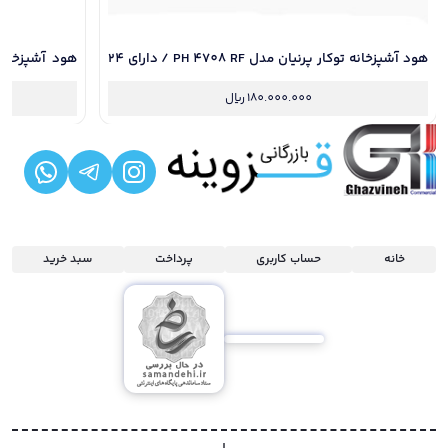
هود آشپزخانه توکار پرنیان مدل PH 4708 RF / دارای 24
ماه گارانتی و نصب رایگان
گارانتی و نصب
180.000.000
ریال
خانه
حساب کاربری
پرداخت
سبد خرید