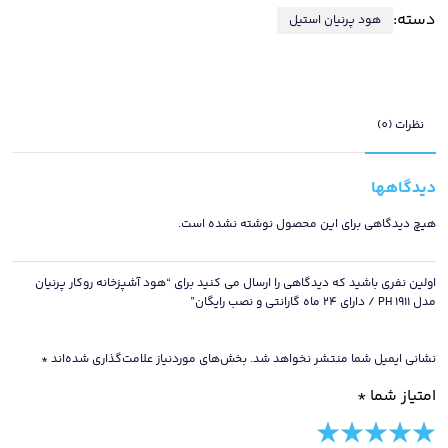
دسته:
هود پرنیان استیل
روکار
پرنیان
مدل
PH
1911
نظرات (0)
/
دارای
دیدگاهها
24
ماه
هیچ دیدگاهی برای این محصول نوشته نشده است.
گارانتی
و
اولین نفری باشید که دیدگاهی را ارسال می کنید برای “هود آشپزخانه روکار پرنیان
نصب
مدل PH 1911 / دارای 24 ماه گارانتی و نصب رایگان”
رایگان
عدد
نشانی ایمیل شما منتشر نخواهد شد.
بخش‌های موردنیاز علامت‌گذاری شده‌اند
*
امتیاز شما
*
5 of
4 of
3 of
2 of
1 of