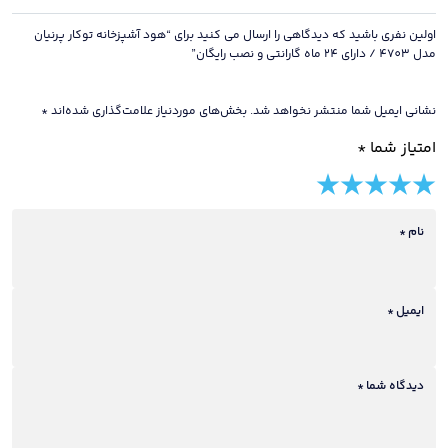
و
نصب
اولین نفری باشید که دیدگاهی را ارسال می کنید برای “هود آشپزخانه توکار پرنیان
رایگان
مدل 4703 / دارای 24 ماه گارانتی و نصب رایگان”
عدد
نشانی ایمیل شما منتشر نخواهد شد.
بخش‌های موردنیاز علامت‌گذاری شده‌اند
*
امتیاز شما
*
5 of
4 of
3 of
2 of
1 of
5
5
5
5
5
stars
نام
*
stars
stars
stars
stars
ایمیل
*
دیدگاه شما
*