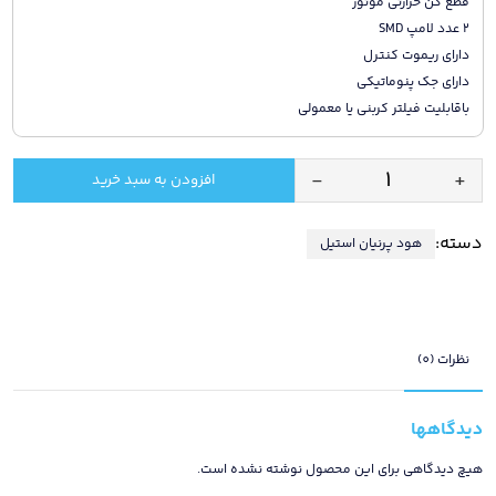
قطع کن حرارتی موتور
2 عدد لامپ SMD
دارای ریموت کنترل
دارای جک پنوماتیکی
باقابلیت فیلتر کربنی یا معمولی
-
+
افزودن به سبد خرید
هود
آشپزخانه
دسته:
هود پرنیان استیل
توکار
پرنیان
مدل
4703
/
نظرات (0)
دارای
24
دیدگاهها
ماه
گارانتی
هیچ دیدگاهی برای این محصول نوشته نشده است.