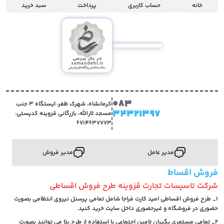
خانه
حساب کاربری
پرداخت
سبد خرید
083
کرمانشاه، شهرک ظفر، ایستگاه 3 جنب
34321397
مسجد ثارالله، بازرگانی قزوینه کدپستی:
6714637773
مدیر عامل
مدیر فروش
فروش اقساط
شرکت تاسیسات تجارت قزوینه طرح فروش اقساطی
1_ طرح فروش اقساطی امید کارت فراجا شامل تمامی پرسنل نیروی انتظامی بصورت
حضوری در فروشگاه و غیرحضوری داخل سایت خرید کنید.
2_ تمامی مستمری بگیران تامین اجتماعی با استفاده از طرح بتا می توانند بصورت