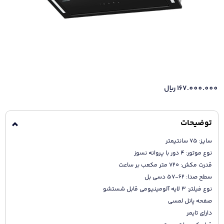
167.000.000
ریال
توضیحات
سایز: 75 سانتیمتر
نوع موتور: 4 دور با پروانه نسوز
قدرت مکش: 720 متر مکعب بر ساعت
سطح صدا: 62-57 دسی بل
نوع فیلتر: 3 لایه آلومینیومی قابل شستشو
صفحه پانل لمسی
دارای تایمر