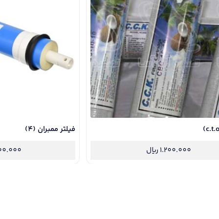
فیلتر ممبران (4)
1.200.000
ریال
00.000