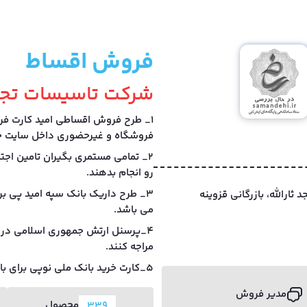
فروش اقساط
شرکت تاسیسات تجا
1_ طرح فروش اقساطی امید کارت فر
فروشگاه و غیرحضوری داخل سایت خر
2_ تمامی مستمری بگیران تامین اجت
رو انجام بدهند.
3_ طرح داریک بانک سپه امید پی بر
، ایستگاه 3 جنب مسجد ثارالله، بازرگانی قزوینه
می باشد.
4_پرسنل ارتش جمهوری اسلامی در 
مراجه کنند.
5_کارت خرید بانک ملی نوپی برای بازنشستگان بانک ملی و کارکنان آموزش پرورش.
مدیر فروش
محصول
339