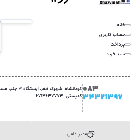
خانه
حساب کاربری
پرداخت
سبد خرید
083
کرمانشاه، شهرک ظفر
34321397
کدپستی: 6714637773
مدیر عامل