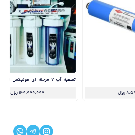
گارانتی طلایی / تضمین تصفیه کامل آب
8.5
ریال
140.000.000
ریال