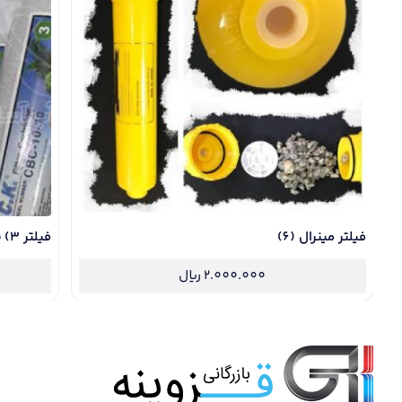
فیلتر مینرال (6)
فیلتر c.t.o (3)
2.000.000
ریال