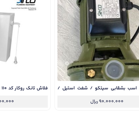
 اسب بشقابی سیتکو / شفت استیل /
فل
رنجی / سیم پیچ مسی / سایلنت
5 ساله شرکت / حجم تخلیه 6 لیتر
90.000.000
ریال
000.000