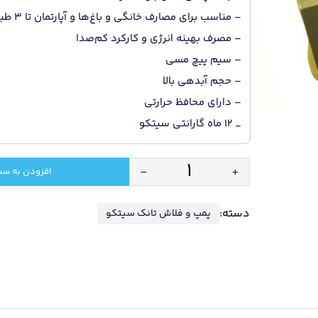
– مناسب برای مصارف خانگی و باغ‌ها و آپارتمان تا 3 طبقه
– مصرف بهینه انرژی و کارکرد کم‌صدا
– سیم پیچ مسی
– حجم آبدهی بالا
– دارای محافظ حرارتی
_ 12 ماه گارانتی سیتکو
-
+
افزودن به سب
پمپ
1
دسته:
پمپ و فلاش تانک سیتکو
اسب
جتی
سیتکو
/
شفت
استیل