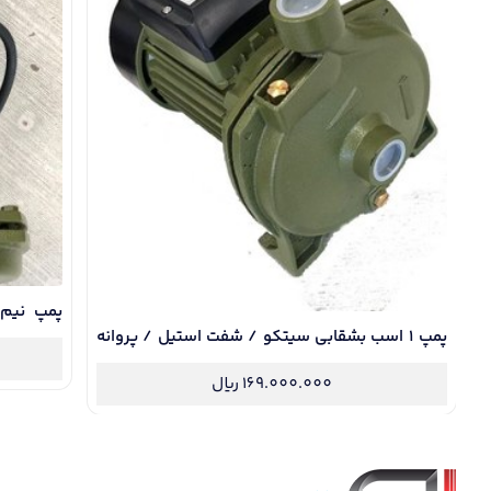
/
پمپ نیم
پروانه ب
پمپ 1 اسب بشقابی سیتکو / شفت استیل / پروانه
برنجی / سیم پیچ مسی / سایلنت
169.000.000
ریال