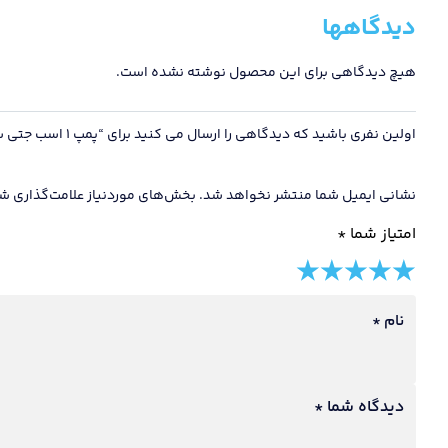
دیدگاهها
هیچ دیدگاهی برای این محصول نوشته نشده است.
اولین نفری باشید که دیدگاهی را ارسال می کنید برای “پمپ 1 اسب جتی سیتکو / شفت استیل / پروانه برنجی / سیم پیچ مسی / سایلنت”
نشانی ایمیل شما منتشر نخواهد شد.
بخش‌های موردنیاز علامت‌گذاری شد
امتیاز شما
*
5 of
4 of
3 of
2 of
1 of
5
5
5
5
5
نام
*
stars
stars
stars
stars
stars
دیدگاه شما
*