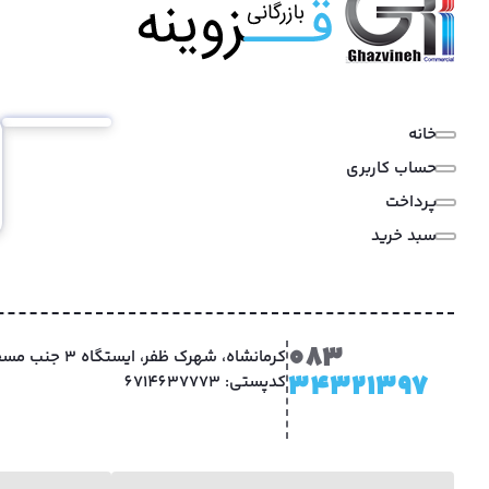
خانه
حساب کاربری
پرداخت
سبد خرید
083
کرمانشاه، شهرک ظفر
34321397
کدپستی: 6714637773