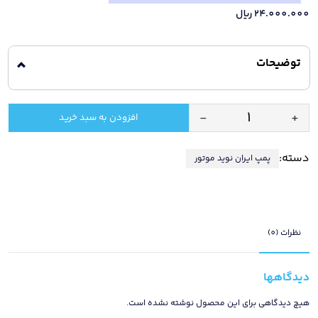
24.000.000
ریال
توضیحات
-
+
افزودن به سبد خرید
کلید
اتوماتیک
دسته:
پمپ ایران نوید موتور
پمپ
آب
6
تا
12
نظرات (0)
بار
ترک
دیدگاهها
عدد
هیچ دیدگاهی برای این محصول نوشته نشده است.