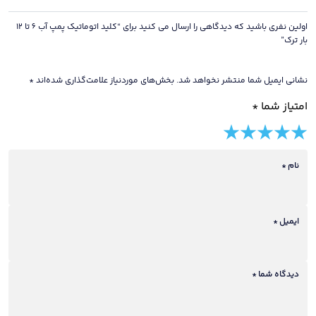
اولین نفری باشید که دیدگاهی را ارسال می کنید برای “کلید اتوماتیک پمپ آب 6 تا 12
بار ترک”
نشانی ایمیل شما منتشر نخواهد شد.
بخش‌های موردنیاز علامت‌گذاری شده‌اند
*
امتیاز شما
*
5 of
4 of
3 of
2 of
1 of
5
5
5
5
5
stars
نام
*
stars
stars
stars
stars
ایمیل
*
دیدگاه شما
*