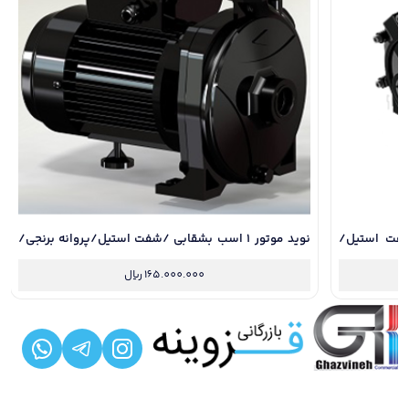
نه /شفت استیل/
نوید موتور 1 اسب بشقابی /شفت استیل/پروانه برنجی/
سیم پیچ مسی/سایلنت
165.000.000
ریال