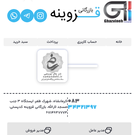
خانه
حساب کاربری
پرداخت
سبد خرید
083
کرمانشاه، شهرک ظفر، ایستگاه 3 جنب
34321397
مسجد ثارالله، بازرگانی قزوینه کدپستی:
6714637773
مدیر عامل
مدیر فروش