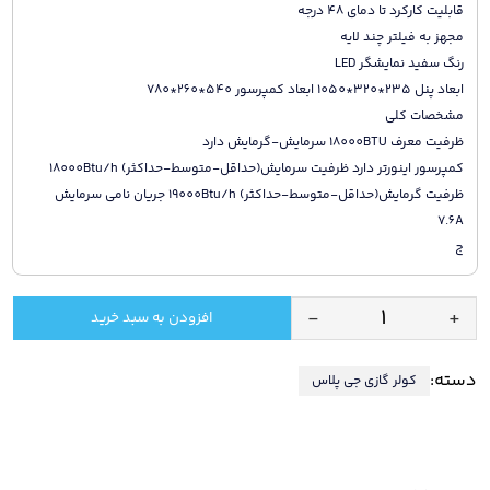
قابلیت کارکرد تا دمای 48 درجه
مجهز به فیلتر چند لایه
رنگ سفید نمایشگر LED
ابعاد پنل 235*320*1050 ابعاد کمپرسور 540*260*780
مشخصات کلی
ظرفیت معرف 18000BTU سرمایش-گرمایش دارد
کمپرسور اینورتر دارد ظرفیت سرمایش(حداقل-متوسط-حداکثر) 18000Btu/h
ظرفیت گرمایش(حداقل-متوسط-حداکثر) 19000Btu/h جریان نامی سرمایش
7.6A
ج
-
+
افزودن به سبد خرید
کولر
گازی
دسته:
کولر گازی جی پلاس
جی
پلاس
18
هزار