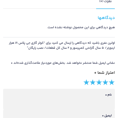
اینورتر/
نظرات (0)
5
سال
دیدگاهها
گارانتی
کمپرسور
هیچ دیدگاهی برای این محصول نوشته نشده است.
و
2
اولین نفری باشید که دیدگاهی را ارسال می کنید برای “کولر گازی جی پلاس 18 هزار
سال
اینورتر/ 5 سال گارانتی کمپرسور و 2 سال کل قطعات/ نصب رایگان”
کل
قطعات/
نشانی ایمیل شما منتشر نخواهد شد.
بخش‌های موردنیاز علامت‌گذاری شده‌اند
*
نصب
امتیاز شما
*
رایگان
عدد
5 of
4 of
3 of
2 of
1 of
5
5
5
5
5
stars
نام
*
stars
stars
stars
stars
ایمیل
*