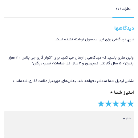
هزار
اینورتر/
نظرات (0)
5
سال
دیدگاهها
گارانتی
کمپرسور
هیچ دیدگاهی برای این محصول نوشته نشده است.
و
2
اولین نفری باشید که دیدگاهی را ارسال می کنید برای “کولر گازی جی پلاس 30 هزار
سال
اینورتر/ 5 سال گارانتی کمپرسور و 2 سال کل قطعات/ نصب رایگان”
کل
قطعات/
نشانی ایمیل شما منتشر نخواهد شد.
بخش‌های موردنیاز علامت‌گذاری شده‌اند
*
نصب
امتیاز شما
*
رایگان
عدد
5 of
4 of
3 of
2 of
1 of
5
5
5
5
5
stars
نام
*
stars
stars
stars
stars