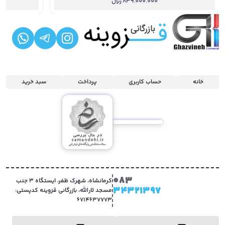
839.000.000
ریال
خانه
حساب کاربری
پرداخت
سبد خرید
083
کرمانشاه، شهرک ظفر، ایستگاه 3 جنب
34321397
مسجد ثارالله، بازرگانی قزوینه کدپستی:
6714637773