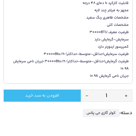
قابلیت کارکرد تا دمای 48 درجه
مجهز به فیلتر چند لایه
مشخصات ظاهری رنگ سفید
مشخصات کلی
ظرفیت معرف 30000BTU
سرمایش-گرمایش دارد
کمپرسور اینورتر دارد
ظرفیت سرمایش(حداقل-متوسط-حداکثر) 30000Btu/h
ظرفیت گرمایش(حداقل-متوسط-حداکثر) 30000Btu/h جریان نامی سرمایش
10.9A
جریان نامی گرمایش 10.9A
-
+
افزودن به سبد خرید
کولر
گازی
دسته:
کولر گازی جی پلاس
جی
پلاس
30