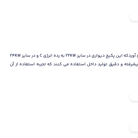
شیر گار پکیج بی تا از معروفترین و بهترین تامین کننده چینی به نام بویلر زون تهیه شده که در کنار عملکرد بسیار دقیق خود توانسته شرایطی را فراهم آوردکه این پکیج دیواری در سایز 22KW به رده انرژی C و در سایز 24KW
 نیز از سیستم مشعل بسیار پیشرفته و دقیق تولید داخل استفاده می کنند که تجربه استفاده از آن