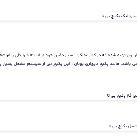
ی Bدست یابد. یعنی راندمان پکیج بی تا در حدود 90 در صد می باشد. مانند پکیج دیواری بوتان ، این پکیج