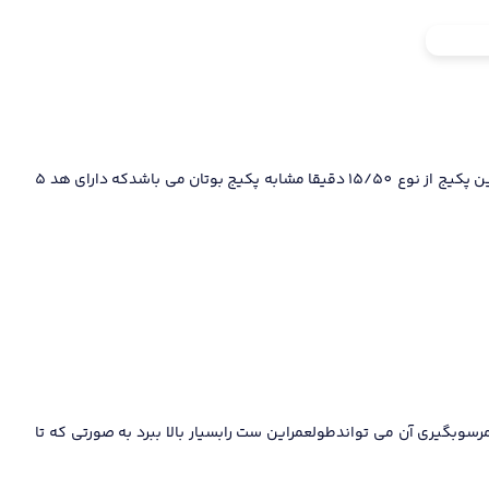
پمپ پکیج بی تا در شرکت تولید پمپ موتوژن تبریز تولید می شود که یکی از خوشنام ترین و با کیفیت ترین پمپ های تولیدی در ایران می باشد. پمپ این پکیج از نوع 15/50 دقیقا مشابه پکیج بوتان می باشدکه دارای هد 5
سوبگیری آن می تواندطولعمراین ست رابسیار بالا ببرد به صورتی که تا