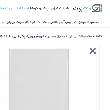
شرکت تیزین پیشرو کوشا
اینجا اجناس برندها
محصولات بوتان
پمپ آب و فلاش تانک
هود گاز سینک پرنیان
خانه
/
محصولات بوتان
/
پکیج بوتان
/ فروش ویژه پکیج بی تا 24 هزار Sealed. . دومبدل / آنالوگ / فندار / مناسب تا فضای 140 متر مربع