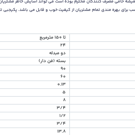
میشه حامی مصرف کنندگان محترم بوده است می تواند آسایش خاطر مشتریان ای
تا 150 مترمربع
24
دو مبدله
بسته (فن دار)
90
60
0.13
5
8
3/4
1/2
3/4
13.8