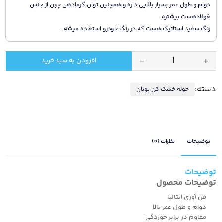
دوام و طول عمر بسیار بالایی داره و همچنین توان گرمادهی چون از جنس
فولادهست بیشتره.
رنگ سفید استاتیک هست که در رنگ خودرو استفاده میشه.
-
+
افزودن به سبد خرید
فروش
ویژه
دسته:
حوله خشک کن بوتان
حوله
خشک
کن
های
فولادی
توضیحات
نظرات (0)
بوتان
.
توضیحات
حوله
توضیحات محصول
فولادی
فن آوری ایتالیا
19
دوام و طول عمر بالا
لول
مقاوم در برابر خوردگی