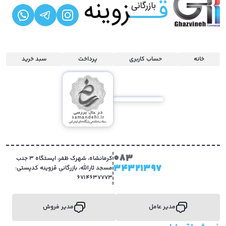
خانه
حساب کاربری
پرداخت
سبد خرید
083
کرمانشاه، شهرک ظفر، ایستگاه 3 جنب
34321397
مسجد ثارالله، بازرگانی قزوینه کدپستی:
6714637773
مدیر عامل
مدیر فروش