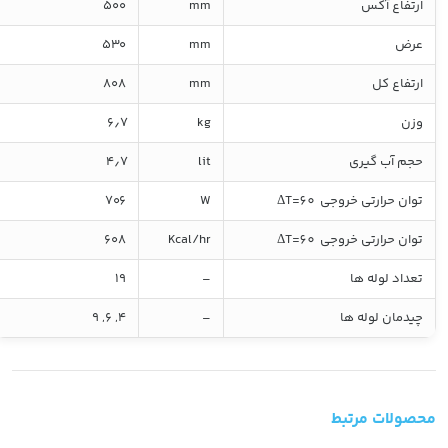
ارتفاع آکس
mm
۵۰۰
عرض
mm
۵۳۰
ارتفاع کل
mm
۸۰۸
وزن
kg
۶٫۷
حجم آب گیری
lit
۴٫۷
توان حرارتی خروجی ΔT=60
W
۷۰۶
توان حرارتی خروجی ΔT=60
Kcal/hr
۶۰۸
تعداد لوله ها
–
۱۹
چیدمان لوله ها
–
۴, ۶, ۹
محصولات مرتبط