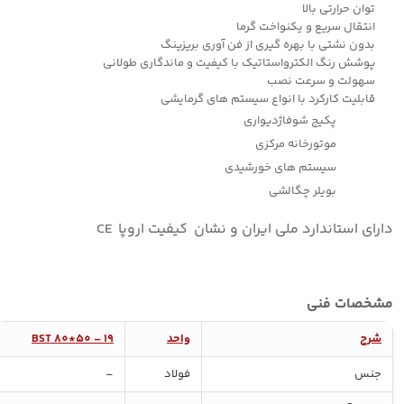
با
توان حرارتی بالا
انتقال سریع و یکنواخت گرما
5
بدون نشتی با بهره گیری از فن آوری بریزینگ
سال
پوشش رنگ الکترواستاتیک با کیفیت و ماندگاری طولانی
گارانتی
سهولت و سرعت نصب
طلایی
قابلیت کارکرد با انواع سیستم های گرمایشی
عدد
پکیج شوفاژدیواری
موتورخانه مرکزی
سیستم های خورشیدی
بویلر چگالشی
دارای استاندارد ملی ایران و نشان کیفیت اروپا CE
مشخصات فنی
شرح
واحد
BST 80*50 – 19
جنس
فولاد
–