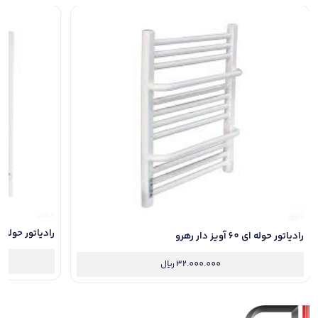
رادیاتور حوله ای 60 سانت ساده ره
رادیاتور حوله ای 60 آویز دار رهرو
32.000.000
ریال