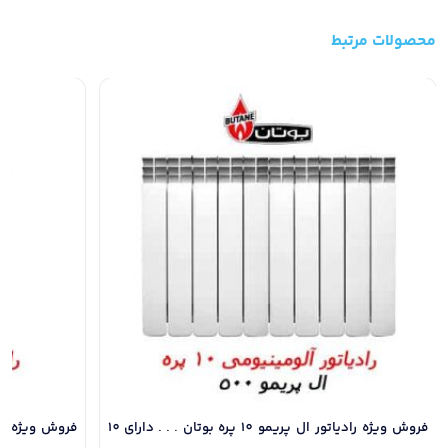
هر
پره
محصولات مرتبط
مناسب
1/5
متر
فضا
عدد
فروش ویژه رادیاتور ال پریمو 10 پره بوتان . . . دارای 10