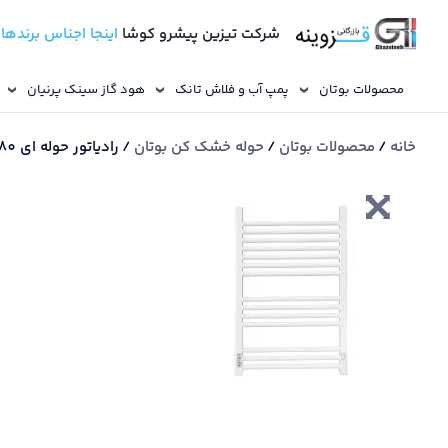
شرکت تیزین پیشرو کوشا
اینجا اجناس برندها
محصولات بوتان
پمپ آب و فلاش تانک
هود گاز سینک پرنیان
خانه
/
محصولات بوتان
/
حوله خشک کن بوتان
/ رادیاتور حوله ای 80 سانت ساده رهرو