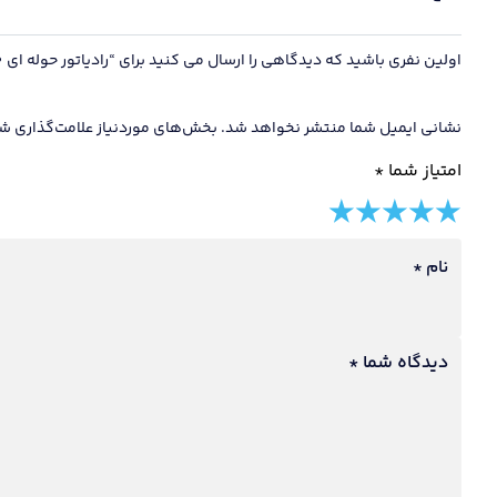
اولین نفری باشید که دیدگاهی را ارسال می کنید برای “رادیاتور حوله ای 80 سانت ساده رهرو”
نشانی ایمیل شما منتشر نخواهد شد.
بخش‌های موردنیاز علامت‌گذاری شد
امتیاز شما
*
5 of
4 of
3 of
2 of
1 of
5
5
5
5
5
نام
*
stars
stars
stars
stars
stars
دیدگاه شما
*