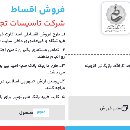
فروش اقساط
شرکت تاسیسات تجا
1_ طرح فروش اقساطی امید کارت فر
فروشگاه و غیرحضوری داخل سایت خر
2_ تمامی مستمری بگیران تامین اجت
رو انجام بدهند.
3_ طرح داریک بانک سپه امید پی بر
، ایستگاه 3 جنب مسجد ثارالله، بازرگانی قزوینه
می باشد.
4_پرسنل ارتش جمهوری اسلامی در 
مراجه کنند.
5_کارت خرید بانک ملی نوپی برای بازنشستگان بانک ملی و کارکنان آموزش پرورش.
مدیر فروش
محصول
339