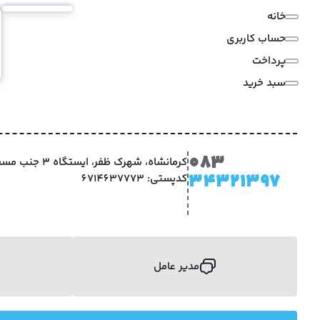
خانه
حساب کاربری
پرداخت
سبد خرید
083
کرمانشاه، شهرک ظفر
34321397
کدپستی: 6714637773
مدیر عامل