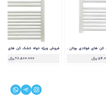
فروش ویژه حوله خشک کن های فولادی بوتان .
حوله فولادی 19 لول با 5 سال گارانتی طلایی
54.0
ریال
68.500.000
ریال