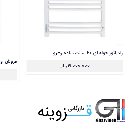
رادیاتور حوله ای 60 سانت ساده رهرو
21.000.000
ریال
حوله فولادی 10 لول با 5 سال گ